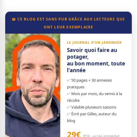
📖 CE BLOG EST SANS PUB GRÂCE AUX LECTEURS QUI
ONT LEUR EXEMPLAIRE
LE JOURNAL D'UN JARDINIER
Savoir quoi faire au
potager,
au bon moment, toute
l'année
✅ 50 pages + 30 annexes
pratiques
✅ Mois par mois, du semis à la
récolte
✅ Valable plusieurs saisons
✅ Écrit par Gilles, auteur du
blog
29€
PDF · accès immédiat