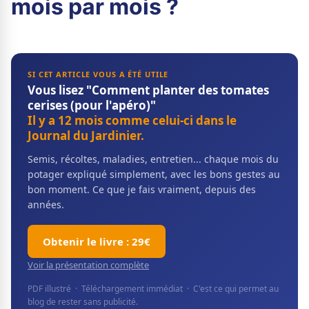
mois par mois ?
SI CET ARTICLE VOUS A ÉTÉ UTILE
Vous lisez "Comment planter des tomates
cerises (pour l'apéro)"
Il y a 12 mois comme celui-ci dans le
Journal du Jardinier.
Semis, récoltes, maladies, entretien... chaque mois du
potager expliqué simplement, avec les bons gestes au
bon moment. Ce que je fais vraiment, depuis des
années.
Obtenir le livre : 29€
Voir la présentation complète
PDF illustré · Téléchargement immédiat · C'est ce qui permet au
blog de rester sans publicité.