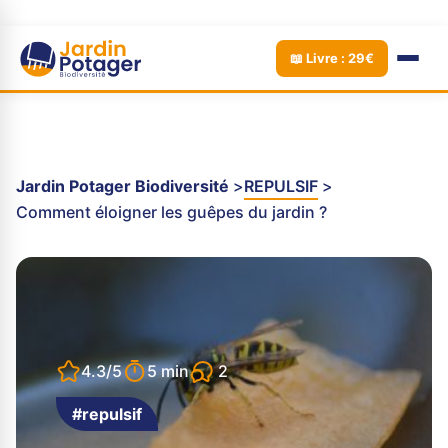
📖 Livre : 29€
Jardin Potager Biodiversité
REPULSIF
Comment éloigner les guêpes du jardin ?
2
4.3/5
5 min
#repulsif