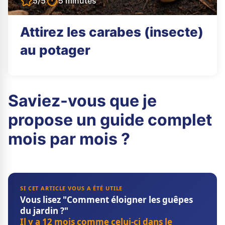
5/5
5 minutes
Attirez les carabes (insecte)
au potager
Saviez-vous que je
propose un guide complet
mois par mois ?
SI CET ARTICLE VOUS A ÉTÉ UTILE
Vous lisez "Comment éloigner les guêpes
du jardin ?"
Il y a 12 mois comme celui-ci dans le