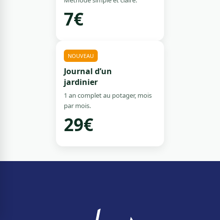
Méthode simple et claire.
7€
NOUVEAU
Journal d’un
jardinier
1 an complet au potager, mois
par mois.
29€